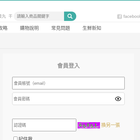
枝丸
干
faceb
食
網
攻略
購物說明
常見問題
生鮮新知
火鍋
生鮮
蝦仁
小
會員登入
換另一張
記住我