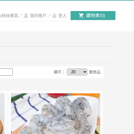
購物車(
0
)
ook粉絲專頁
／
我的帳戶
／
登入
顯示：
筆商品