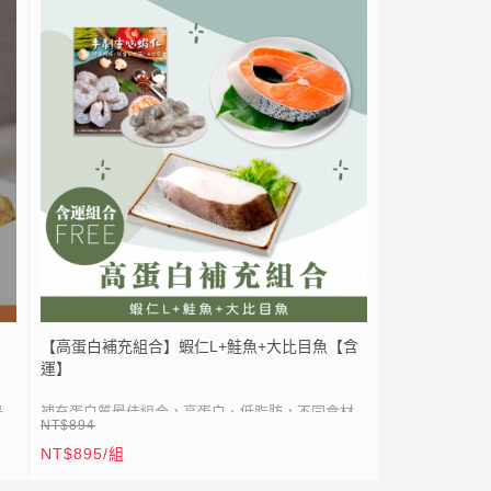
多，給您一份風味迷人的美味饗宴！
LIN
加入 LINE 好友，立即送 20 元折扣券｜
E
點我加入
● 挪威鯖魚肉質肥美
● 稀有大規格
● 真空包裝，乾淨衛生易保存
，
● 高營養售價平價，CP值超高
狀
● 生物均有生長特性差異，以及廠商切面角度
等，導致外觀大小切面、外皮顏色有所不
量」
同，屬正常狀況，請安心食用！照片僅供參
考，本商品規格依「實際重量」為基準，無
法接受者，請勿下單。
【高蛋白補充組合】蝦仁L+鮭魚+大比目魚【含
運】
是
補充蛋白質最佳組合，高蛋白、低脂肪，不同食材
NT$894
上
互相搭配換換口味
NT$895/組
⚡
全站滿 1999 元免運
● 食材全部經過專業處理，只要拆開就可以料