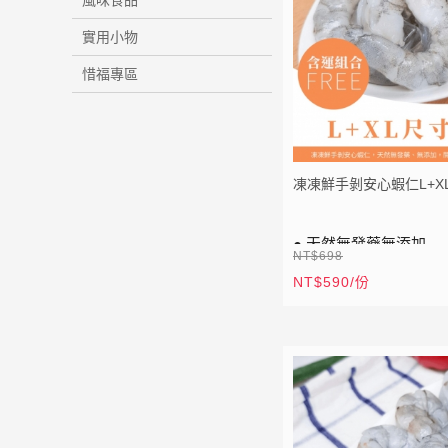
風味食品
實用小物
惜福專區
凍凍鮮手剝安心蝦仁L+X
● 天然無發藥無添加
NT$698
● 開背去沙筋好乾淨
NT$590/份
⚡
全站滿 1999 元免運
● 單獨冷凍處理，吃多
● 升級大顆超滿足
⚡
加入會員送50點紅利
● XL真空包裝 、L兩
LIN
加入 LINE 好友
● L尺寸一盒內含2包1
E
點我加入
24~28隻)