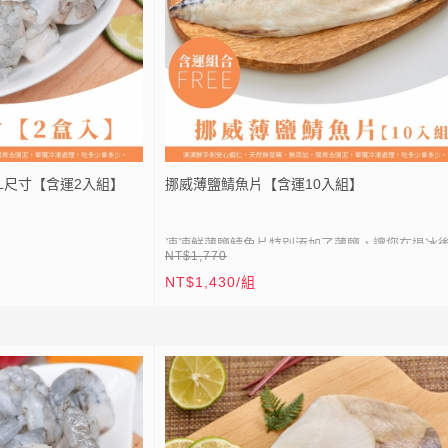
L尺寸【含運2入組】
挪威薄鹽鯖魚片【含運10入組】
凍凍鮮薄鹽鯖魚片特別添加了薄鹽，讓您在退冰
NT$1,770
只需簡單沖水，即可輕鬆地煎烤享用，烹調便捷
NT$1,430/組
時。而且價格親民！鯖魚的肉質相較於一般魚種
⚡
全站滿 1999 元免運
少拿多少
加纖細柔嫩，在薄鹽的醃製下，每一口都能品嘗
⚡
加入會員送50點紅利
大海的鮮甜風味，肉質油嫩多汁，且魚刺量少肉
包分裝靈活使用無負擔
多，給您一份風味迷人的美味饗宴！
，立即送 20 元折扣券｜
LIN
加入 LINE 好友，立即送 20 元折扣券｜
20公克無真空包裝(共約
E
點我加入
● 挪威鯖魚肉質肥美