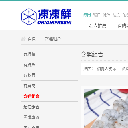
熱門
蝦仁
鮭魚
鯖魚
花
貝
凍凍鮮
海鮮
海產
美
名人推薦
首購
購
宅配
嚴選
單身
露營
首頁
含運組合
-
烤肉
產地直送
野餐
凍凍
安心
料理
魚
蝦
健康
含運組合
有蝦蟹
家庭
有鮮魚
排序：
瀏覽人次
熱
有軟貝
有鮮肉
含運組合
超值組合
團購專區