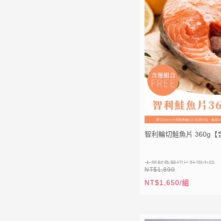
E
點我加入
● 單獨冷凍處理，吃多
● 兩包分裝靈活使用，
● 一盒內含2包120公
24~28隻)
★
因蝦仁大小略有差異，
數僅供參考唷！
★ XL、L 蝦仁為皆單凍
下抽真空，難免有少許結
智利輪切鮭魚片 360g【
若介意者，請勿下單，或建
空）
大尾鮭魚輪切片肚洞中段
NT$1,890
NT$1,650/組
● 最高CP值規格
⚡
全站滿 1999 元免運
● 真空包裝，乾淨衛生
⚡
加入會員送50點紅利
● 高營養售價平價