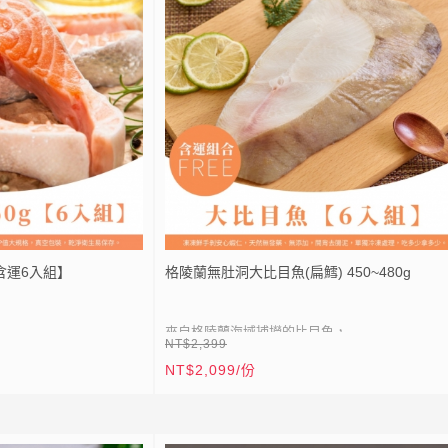
● 稀有大規格
E
點我加入
少拿多少
● 無肚洞切片
一餐一包無負擔
● 真空包裝，乾淨衛生易保存
克無真空包裝(共約
●
生物均有生長特性差異，以及廠商切面角度等
導致外觀大小切面、外皮顏色有所不同，屬正常
商品以「重量」為主，顆
況，請安心食用！
● 照片僅供參考，本商品規格依「實際重
處理，由於XL蝦仁冷凍狀態
為基準，無法接受者，請勿下單。
塊，建議輕敲即可散開，
含運6入組】
格陵蘭無肚洞大比目魚(扁鱈) 450~480g
議選擇L尺寸（單凍/無真
來自格陵蘭海域捕撈的比目魚，
NT$2,399
NT$2,099/份
● 非仿間油脂無法消化的油魚，其油花分
⚡
全站滿 1999 元免運
勻，
易保存
● 入口即化，細緻綿密，且魚刺大而少。
⚡
加入會員送50點紅利