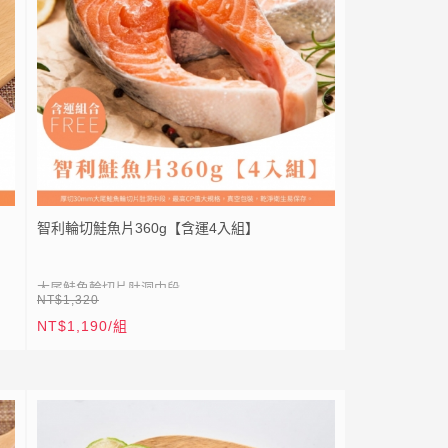
● 升級大顆超滿足
● 真空包裝乾淨方便保鮮
● 一盒內含1包240公克真空包裝(約14~20隻)
角度
★
因蝦仁大小略有差異，商品以「重量」為主，顆
數僅供參考唷！
參
無
★ XL、L 蝦仁為皆單凍處理，由於XL蝦仁冷凍狀態
下抽真空，難免有少許結塊，建議輕敲即可散開，
智利輪切鮭魚片360g【含運4入組】
若介意者，請勿下單，或建議選擇L尺寸（單凍/無真
空）
大尾鮭魚輪切片肚洞中段
NT$1,320
NT$1,190/組
布均
● 360g最高CP值規格
⚡
全站滿 1999 元免運
● 真空包裝，乾淨衛生易保存
⚡
加入會員送50點紅利
● 高營養售價平價，CP值超高
LIN
加入 LINE 好友，立即送 20 元折扣券｜