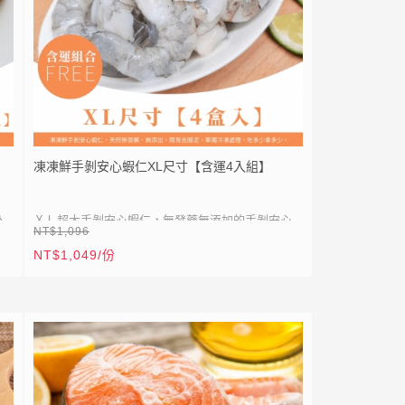
凍凍鮮手剝安心蝦仁XL尺寸【含運4入組】
後
ＸＬ超大手剝安心蝦仁，無發藥無添加的手剝安心
NT$1,096
省
蝦仁，貼心開背去泥腸，飲用水微沖洗浸泡5分鐘即
NT$1,049/份
更
可使用！每一顆蝦仁單獨冷凍，就算是一次只用兩
⚡
全站滿 1999 元免運
到
顆也可以。
⚡
加入會員送50點紅利
● 天然無發藥無添加
LIN
加入 LINE 好友，立即送 20 元折扣券｜
● 開背去沙筋好乾淨
E
點我加入
● 單獨冷凍處理，吃多少拿多少