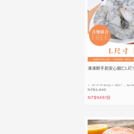
● XL尺寸一盒內含1包
14~20隻)
★
因蝦仁大小略有差異，
數僅供參考唷！
★ XL、L 蝦仁為皆單凍
下抽真空，難免有少許結
若介意者，請勿下單，或建
凍凍鮮手剝安心蝦仁L尺
空）
Ｌ尺寸手剝安心蝦仁，無
NT$1,040
仁，蝦仁貼心開背去泥腸，
NT$949/份
即可使用！每一顆蝦仁單
⚡
全站滿 1999 元免運
兩顆蝦仁也可以。
⚡
加入會員送50點紅利
● 天然無發藥無添加
LIN
加入 LINE 好友
● 開背去沙筋好乾淨