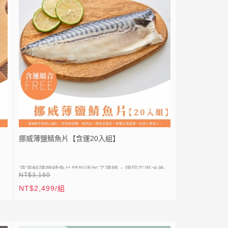
E
點我加入
，
狀
量」
挪威薄鹽鯖魚片【含運20入組】
凍凍鮮薄鹽鯖魚片特別添加了薄鹽，讓您在退冰後
NT$3,180
只需簡單沖水，即可輕鬆地煎烤享用，烹調便捷省
NT$2,499/組
布均
時。而且價格親民！鯖魚的肉質相較於一般魚種更
⚡
全站滿 1999 元免運
加纖細柔嫩，在薄鹽的醃製下，每一口都能品嘗到
⚡
加入會員送50點紅利
大海的鮮甜風味，肉質油嫩多汁，且魚刺量少肉