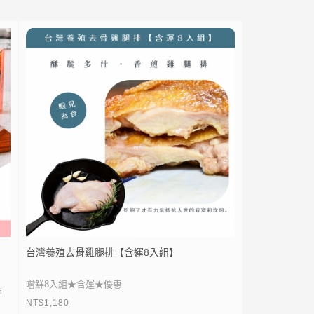
中
理，簡單不需要廚藝
⚡
加入會員送50點紅利
● 無添加化學藥劑、通過專業檢驗合格，吃健
LIN
加入 LINE 好友，立即送 20 元折扣券｜
康也好放心！
E
點我加入
此組合內容：
● 手剝安心蝦仁L尺寸240g*1盒(內含2包無真
空包裝)
● 智利鮭魚片350g*1片
● 格陵蘭大比目魚315g*1片
台灣養殖去骨雞腿排【含運8入組】
嚐鮮8入組★含運★優惠
個
NT$1,180
● 台灣養殖，CAS檢驗合格
最