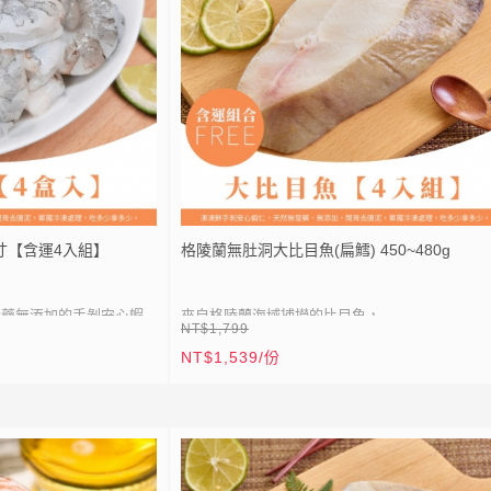
● 稀有大規格
240公克真空包裝(約
● 真空包裝，乾淨衛生易保存
● 高營養售價平價，CP值超高
商品以「重量」為主，顆
● 生物均有生長特性差異，以及廠商切面
等，導致外觀大小切面、外皮顏色有所不
處理，由於XL蝦仁冷凍狀態
同，屬正常狀況，請安心食用！照片僅供
塊，建議輕敲即可散開，
考，本商品規格依「實際重量」為基準，
議選擇L尺寸（單凍/無真
法接受者，請勿下單。
寸【含運4入組】
格陵蘭無肚洞大比目魚(扁鱈) 450~480g
發藥無添加的手剝安心蝦
來自格陵蘭海域捕撈的比目魚，
NT$1,799
飲用水微沖洗浸泡5分鐘
NT$1,539/份
● 非仿間油脂無法消化的油魚，其油花分
獨冷凍，就算是一次只用
⚡
全站滿 1999 元免運
勻，
● 入口即化，細緻綿密，且魚刺大而少。
⚡
加入會員送50點紅利
● 格陵蘭海域捕撈
，立即送 20 元折扣券｜
LIN
加入 LINE 好友，立即送 20 元折扣券｜