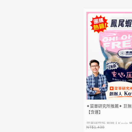
● 在家就享有高級日料
⚡
加入會員送50點紅利
● 生食級紋甲花枝片
LIN
加入 LINE 好友
● 退冰後直接食用
E
點我加入
● 連鎖壽司店刺身指名
● 真空包裝乾淨衛生
❤️生食級一拆開直接吃
❤️加上醋飯就是海鮮丼
❤️火鍋簡單涮幾秒就可
❤️專業機器劃痕，視
來超厲害
✦菜單研究所推薦✦ 巨無
【含運】
菜單研究所 創辦人Kevin 
NT$1,430