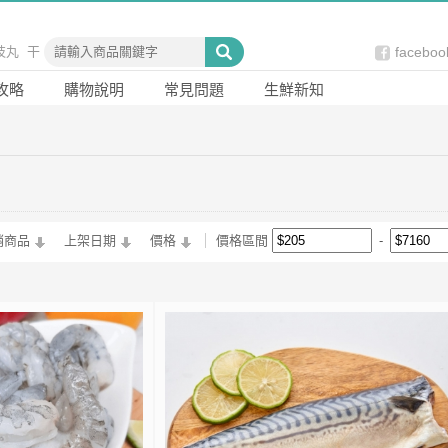
枝丸
干
faceb
食
網
攻略
購物說明
常見問題
生鮮新知
火鍋
生鮮
蝦仁
小
銷商品
上架日期
價格
價格區間