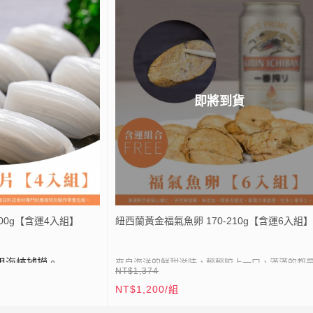
● 格陵蘭海域捕撈
，立即送 20 元折扣券｜
LIN
加入 LINE 好友，立即送 20 元折扣券｜
● 稀有大規格
E
點我加入
● 無肚洞切片
● 真空包裝，乾淨衛生易保存
即將到貨
●
生物均有生長特性差異，以及廠商切面角度等
導致外觀大小切面、外皮顏色有所不同，屬正常
況，請安心食用！
● 照片僅供參考，本商品規格依「實際重
為基準，無法接受者，請勿下單。
00g【含運4入組】
紐西蘭黃金福氣魚卵 170-210g【含運6入組】
甲海峽捕撈。
來自海洋的鮮甜滋味，輕輕咬上一口，滿滿的都
NT$1,374
幸福味~乾煎增添風味，簡單加熱或者退冰後點綴
鎖日料店食材專門供應商
NT$1,200/組
沙拉醬即可食用。魚卵粒粒飽滿，綿密濃郁的口
⚡
全站滿 1999 元免運