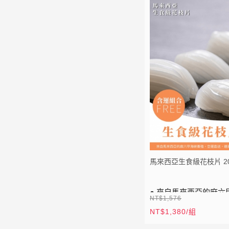
LIN
加入 LINE 好友
E
點我加入
馬來西亞生食級花枝片 2
● 來自馬來西亞的麻六
NT$1,576
● 產地空運直送，連
NT$1,380/組
⚡
全站滿 1999 元免運
● 特別製作零售包裝。