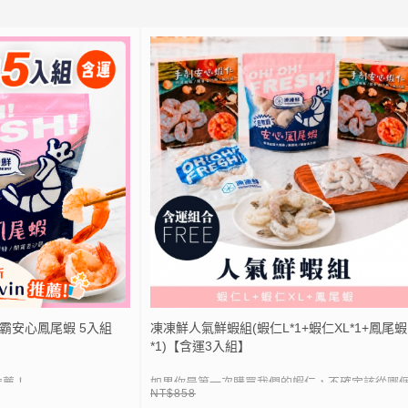
感，入口咬動發出啵啵啵的聲響，彷彿魚卵在口
店的食材！
⚡
加入會員送50點紅利
跳舞著。
，立即送 20 元折扣券｜
LIN
加入 LINE 好友，立即送 20 元折扣券｜
● 來自紐西蘭海域的藍尖尾無鬚鱈
E
點我加入
● 又名Hoki，近台語福氣，故稱福氣魚
使用
● XL大尺寸 重達200g 超過18cm
● 真空小包裝乾淨衛生
就是刺身
● 解凍乾煎到微焦沾美乃滋就超好吃
或是壽司
以吃
覺效果超棒，打卡看起
霸安心鳳尾蝦 5入組
凍凍鮮人氣鮮蝦組(蝦仁L*1+蝦仁XL*1+鳳尾蝦
*1)【含運3入組】
推薦！
如果你是第一次購買我們的蝦仁，不確定該從哪
NT$858
規格開始——這組「三種規格一次入手」的組合