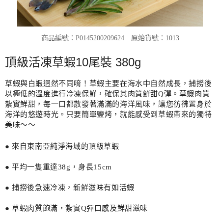
商品編號：P0145200209624
原始貨號：1013
頂級活凍草蝦10尾裝 380g
草蝦與白蝦迥然不同唷！草蝦主要在海水中自然成長，捕撈後
以極低的溫度進行冷凍保鮮，確保其肉質鮮甜Q彈。草蝦肉質
紮實鮮甜，每一口都散發著滿滿的海洋風味，讓您彷彿置身於
海洋的悠遊時光。只要簡單鹽烤，就能感受到草蝦帶來的獨特
美味～～
● 來自東南亞純淨海域的頂級草蝦
● 平均一隻重達38g，身長15cm
● 捕撈後急速冷凍，新鮮滋味有如活蝦
● 草蝦肉質飽滿，紮實Q彈口感及鮮甜滋味