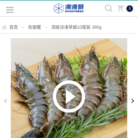
0
首頁
有蝦蟹
頂級活凍草蝦10尾裝 380g
-
-