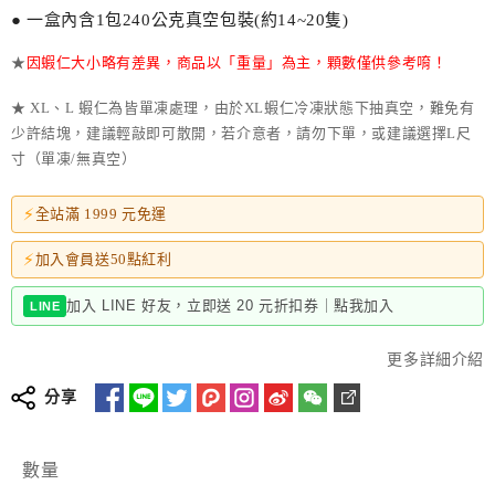
● 一盒內含1包240公克真空包裝(約14~20隻)
★
因蝦仁大小略有差異，商品以「重量」為主，顆數僅供參考唷！
★ XL、L 蝦仁為皆單凍處理，由於XL蝦仁冷凍狀態下抽真空，難免有
少許結塊，建議輕敲即可散開，若介意者，請勿下單，或建議選擇L尺
寸（單凍/無真空）
⚡
全站滿 1999 元免運
⚡
加入會員送50點紅利
加入 LINE 好友，立即送 20 元折扣券｜點我加入
LINE
更多詳細介紹
分享
數量