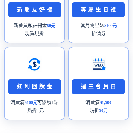
新 朋 友 好 禮
專 屬 生 日 禮
新會員領註冊金
當月壽星送
50元
$100元
現買現折
折價券
紅 利 回 饋 金
週 三 會 員 日
消費滿
可累積1點
消費滿
$100元
$1,500
1點折1元
現折
50元