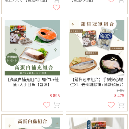
【高蛋白補充組合】蝦仁L+鮭
【銷售冠軍組合】手剝安心蝦
魚+大比目魚【含運】
仁XL+去骨雞腿排+薄鹽鯖魚片
$ 480
895
475
$
$