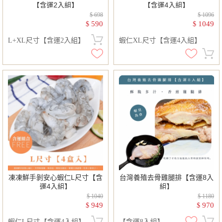
【含運2入組】
【含運4入組】
$ 698
$ 1096
590
1049
$
$
L+XL尺寸【含運2入組】
蝦仁XL尺寸【含運4入組】
凍凍鮮手剝安心蝦仁L尺寸【含
台灣養殖去骨雞腿排【含運8入
運4入組】
組】
$ 1040
$ 1180
949
970
$
$
蝦仁L尺寸【含運4入組】
【含運8入組】