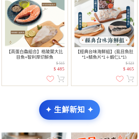
【高蛋白鱻組合】格陵蘭大比
【經典台味海鮮組】(虱目魚肚
目魚+智利厚切鮭魚
*1+鯖魚片*1＋蝦仁L*1)
$ 515
$ 523
485
465
$
$
✦ 生鮮新知 ✦