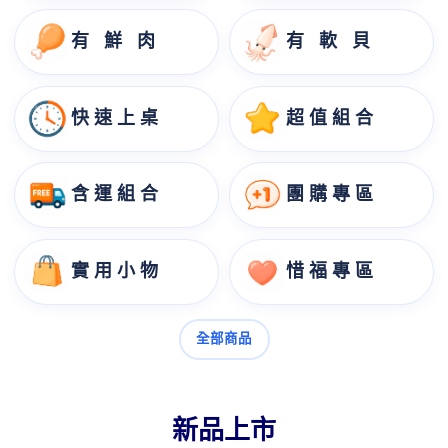
有 鮮 肉
有 軟 貝
快 速 上 桌
超 值 組 合
含 運 組 合
團 購 專 區
實 用 小 物
惜 福 專 區
全部商品
新品上市