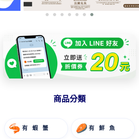
商品分類
有 蝦 蟹
有 鮮 魚