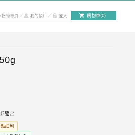
購物車(
0
)
ook粉絲專頁
／
我的帳戶
／
登入
50g
肉
行
鍋都適合
0點紅利