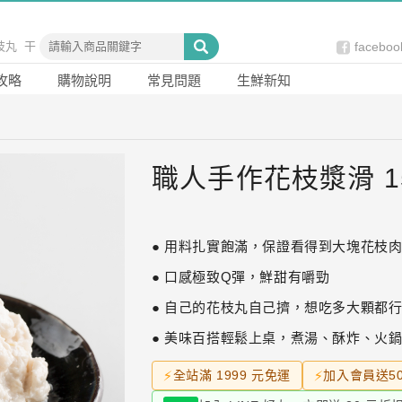
枝丸
干
faceb
食
網
攻略
購物說明
常見問題
生鮮新知
火鍋
生鮮
蝦仁
小
職人手作花枝漿滑 1
● 用料扎實飽滿，保證看得到大塊花枝
● 口感極致Q彈，鮮甜有嚼勁
● 自己的花枝丸自己擠，想吃多大顆都
● 美味百搭輕鬆上桌，煮湯、酥炸、火
⚡
全站滿 1999 元免運
⚡
加入會員送5