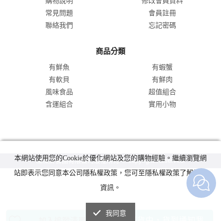
購物說明
修改會員資料
常見問題
會員註冊
聯絡我們
忘記密碼
商品分類
有鮮魚
有蝦蟹
有軟貝
有鮮肉
風味食品
超值組合
含運組合
實用小物
本網站使用您的Cookie於優化網站及您的購物經驗。繼續瀏覽網
凍凍鮮食品有限公司版權所有 © copyright Reserved.
站即表示您同意本公司隱私權政策，您可至隱私權政策了解詳細
資訊。
我同意
補貨中，貨到通知我
加入追蹤清單