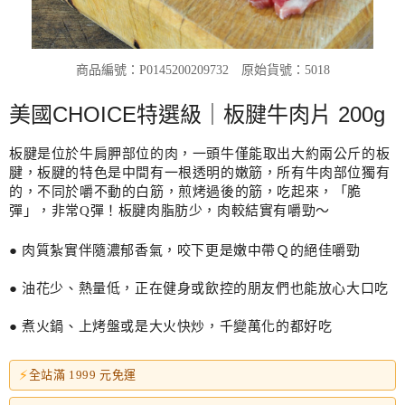
商品編號：P0145200209732
原始貨號：5018
美國CHOICE特選級｜板腱牛肉片 200g
板腱是位於牛肩胛部位的肉，一頭牛僅能取出大約兩公斤的板
腱，板腱的特色是中間有一根透明的嫩筋，所有牛肉部位獨有
的，不同於嚼不動的白筋，煎烤過後的筋，吃起來，「脆
彈」，非常Q彈！板腱肉脂肪少，肉較結實有嚼勁～
● 肉質紮實伴隨濃郁香氣，咬下更是嫩中帶Ｑ的絕佳嚼勁
● 油花少、熱量低，正在健身或飲控的朋友們也能放心大口吃
● 煮火鍋、上烤盤或是大火快炒，千變萬化的都好吃
⚡
全站滿 1999 元免運